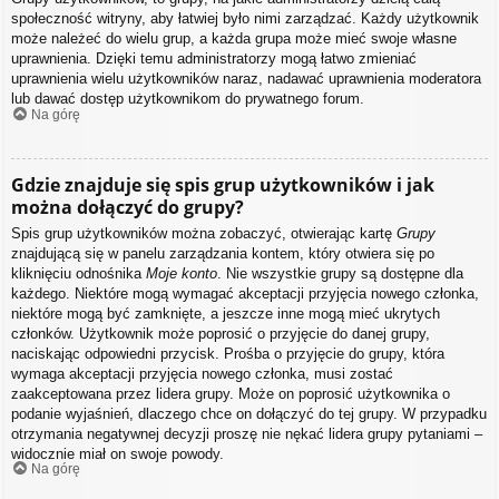
społeczność witryny, aby łatwiej było nimi zarządzać. Każdy użytkownik
może należeć do wielu grup, a każda grupa może mieć swoje własne
uprawnienia. Dzięki temu administratorzy mogą łatwo zmieniać
uprawnienia wielu użytkowników naraz, nadawać uprawnienia moderatora
lub dawać dostęp użytkownikom do prywatnego forum.
Na górę
Gdzie znajduje się spis grup użytkowników i jak
można dołączyć do grupy?
Spis grup użytkowników można zobaczyć, otwierając kartę
Grupy
znajdującą się w panelu zarządzania kontem, który otwiera się po
kliknięciu odnośnika
Moje konto
. Nie wszystkie grupy są dostępne dla
każdego. Niektóre mogą wymagać akceptacji przyjęcia nowego członka,
niektóre mogą być zamknięte, a jeszcze inne mogą mieć ukrytych
członków. Użytkownik może poprosić o przyjęcie do danej grupy,
naciskając odpowiedni przycisk. Prośba o przyjęcie do grupy, która
wymaga akceptacji przyjęcia nowego członka, musi zostać
zaakceptowana przez lidera grupy. Może on poprosić użytkownika o
podanie wyjaśnień, dlaczego chce on dołączyć do tej grupy. W przypadku
otrzymania negatywnej decyzji proszę nie nękać lidera grupy pytaniami –
widocznie miał on swoje powody.
Na górę