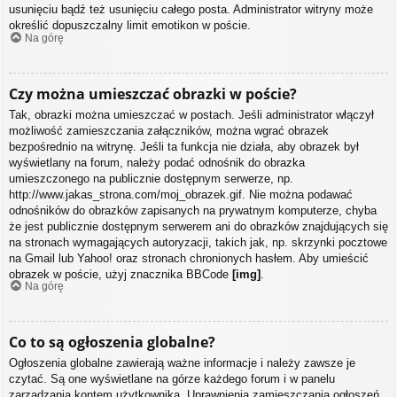
usunięciu bądź też usunięciu całego posta. Administrator witryny może
określić dopuszczalny limit emotikon w poście.
Na górę
Czy można umieszczać obrazki w poście?
Tak, obrazki można umieszczać w postach. Jeśli administrator włączył
możliwość zamieszczania załączników, można wgrać obrazek
bezpośrednio na witrynę. Jeśli ta funkcja nie działa, aby obrazek był
wyświetlany na forum, należy podać odnośnik do obrazka
umieszczonego na publicznie dostępnym serwerze, np.
http://www.jakas_strona.com/moj_obrazek.gif. Nie można podawać
odnośników do obrazków zapisanych na prywatnym komputerze, chyba
że jest publicznie dostępnym serwerem ani do obrazków znajdujących się
na stronach wymagających autoryzacji, takich jak, np. skrzynki pocztowe
na Gmail lub Yahoo! oraz stronach chronionych hasłem. Aby umieścić
obrazek w poście, użyj znacznika BBCode
[img]
.
Na górę
Co to są ogłoszenia globalne?
Ogłoszenia globalne zawierają ważne informacje i należy zawsze je
czytać. Są one wyświetlane na górze każdego forum i w panelu
zarządzania kontem użytkownika. Uprawnienia zamieszczania ogłoszeń