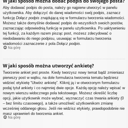
W jaki sposób można dodać podpis do swojego posta?
Aby dodawać podpis do posta, należy go najpierw utworzyć w panelu
użytkownika. Aby dołączyć do danej wiadomości swój podpis, zaznacz
funkcję
Dołącz podpis
znajdującą się w formularzu tworzenia wiadomości.
Możesz także domyślnie dodawać podpis do wszystkich swoich postów,
zaznaczając odpowiednią funkcję w panelu użytkownika. Po uaktywnieniu
tej funkcji, za każdym razem pisząc post, możesz zdecydować o
niedodawaniu do niego podpisu, usuwając w formularzu tworzenia
wiadomości zaznaczenie z pola
Dołącz podpis
.
Na górę
W jaki sposób można utworzyć ankietę?
Tworzenie ankiet jest proste. Kiedy tworzysz nowy temat bądź zmieniasz
pierwszy post w wątku, na dole formularza tworzenia tematu będziesz
widzieć etykietę “Utwórz ankietę”. Kliknij ją i w otworzonym formularzu
podaj tytuł ankiety i co najmniej dwie opcje. Każdą opcję należy wpisać w
nowym wierszu widocznego pola tekstowego. Możesz określić liczbę
opcji, jakie użytkownik może wybrać, wyznaczyć czas trwania ankiety (0
– bez limitu czasowego), a także umożliwić użytkownikom zmianę
wcześniej oddanego głosu. Jeśli nie widzisz etykiety, prawdopodobnie nie
masz uprawnień do tworzenia ankiet.
Na górę