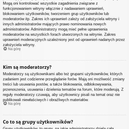
Mogą oni kontrolować wszystkie zagadnienia związane z
funkcjonowaniem witryny włącznie z nadawaniem uprawnień,
blokowaniem użytkowników, tworzeniem grup użytkowników lub
moderatorów itp. Zakres ich uprawnień zależy od założyciela witryny i
innych administratorów mających prawo nominowania nowych
administratorów. Administratorzy mogą mieć pełne uprawnienia
moderatorów na wszystkich forach utworzonych na witrynie. Zakres
uprawnień moderacyjnych uzależniony jest od uprawnień nadanych przez
założyciela witryny.
Na górę
Kim są moderatorzy?
Moderatorzy są użytkownikami albo też grupami użytkowników, których
zadaniem jest codzienne przeglądanie forów. Mają oni możliwość zmiany
treści lub usuwania postów, a także blokowania, odblokowywania,
przenoszenia, usuwania i dzielenia tematów na forum, które moderują. Z
reguły moderatorzy czuwają, aby użytkownicy pisali na temat oraz nie
publikowali niewłaściwych i obraźliwych materiałów.
Na górę
Co to są grupy użytkowników?
Grupy użytkowników, to grupy, na jakie administratorzy dzielą całą