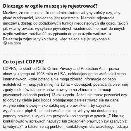
Dlaczego w ogóle muszę się rejestrować?
Możliwe, że nie musisz. To od administratora witryny zależy czy, aby
pisać wiadomości, konieczna jest rejestracja. Niemniej rejestracja
umożliwia dostęp do dodatkowych funkcji niedostępnych dla gości, takich
jak własny awatar, wysyłanie prywatnych wiadomości i e-maili do innych
użytkowników, możliwość przypisania do grup użytkowników itp.
Rejestracja zajmuje tylko chwilę, więc zaleca się jej wykonanie.
Na górę
Co to jest COPPA?
COPPA, to skrót od Child Online Privacy and Protection Act – prawa
obowiązującego od 1998 roku w USA, nakładającego na właścicieli stron
internetowych, które potencjalnie mogą zbierać informacje od osób
małoletnich – mających mniej niż 13 lat – obowiązek posiadania pisemnej
zgody rodziców lub opiekunów prawnych na zbieranie informacji
prywatnych od osób poniżej 13 roku życia. Jeżeli nie masz pewności czy
to dotyczy ciebie jako kogoś próbującego zarejestrować się na danej
witrynie internetowej – skontaktuj się z prawnikiem, by uzyskać
wyjaśnienie. phpBB Limited i właściciele tej witryny nie dostarczają
pomocy prawnej z wyjątkiem przypadku opisanego w pytaniu „Z kim się
kontaktować w sprawach nadużyć lub zagadnień prawnych związanych z
tą witryną?”, a także nie są punktem kontaktowym dla wszelkiego rodzaju