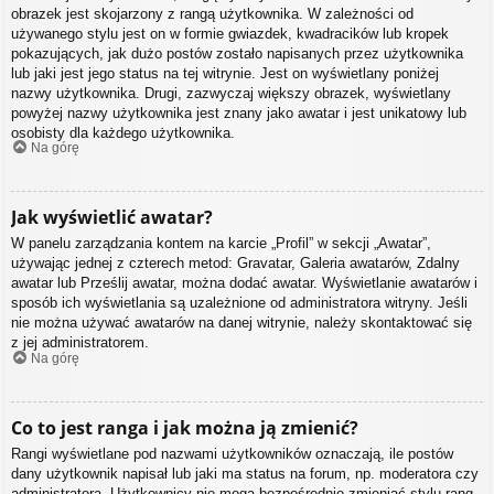
obrazek jest skojarzony z rangą użytkownika. W zależności od
używanego stylu jest on w formie gwiazdek, kwadracików lub kropek
pokazujących, jak dużo postów zostało napisanych przez użytkownika
lub jaki jest jego status na tej witrynie. Jest on wyświetlany poniżej
nazwy użytkownika. Drugi, zazwyczaj większy obrazek, wyświetlany
powyżej nazwy użytkownika jest znany jako awatar i jest unikatowy lub
osobisty dla każdego użytkownika.
Na górę
Jak wyświetlić awatar?
W panelu zarządzania kontem na karcie „Profil” w sekcji „Awatar”,
używając jednej z czterech metod: Gravatar, Galeria awatarów, Zdalny
awatar lub Prześlij awatar, można dodać awatar. Wyświetlanie awatarów i
sposób ich wyświetlania są uzależnione od administratora witryny. Jeśli
nie można używać awatarów na danej witrynie, należy skontaktować się
z jej administratorem.
Na górę
Co to jest ranga i jak można ją zmienić?
Rangi wyświetlane pod nazwami użytkowników oznaczają, ile postów
dany użytkownik napisał lub jaki ma status na forum, np. moderatora czy
administratora. Użytkownicy nie mogą bezpośrednio zmieniać stylu rang,