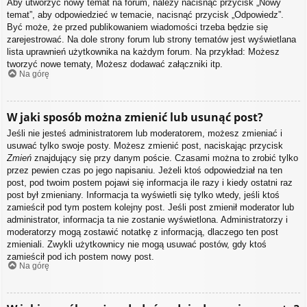
Aby utworzyć nowy temat na forum, należy nacisnąć przycisk „Nowy
temat”, aby odpowiedzieć w temacie, nacisnąć przycisk „Odpowiedz”.
Być może, że przed publikowaniem wiadomości trzeba będzie się
zarejestrować. Na dole strony forum lub strony tematów jest wyświetlana
lista uprawnień użytkownika na każdym forum. Na przykład: Możesz
tworzyć nowe tematy, Możesz dodawać załączniki itp.
Na górę
W jaki sposób można zmienić lub usunąć post?
Jeśli nie jesteś administratorem lub moderatorem, możesz zmieniać i
usuwać tylko swoje posty. Możesz zmienić post, naciskając przycisk
Zmień
znajdujący się przy danym poście. Czasami można to zrobić tylko
przez pewien czas po jego napisaniu. Jeżeli ktoś odpowiedział na ten
post, pod twoim postem pojawi się informacja ile razy i kiedy ostatni raz
post był zmieniany. Informacja ta wyświetli się tylko wtedy, jeśli ktoś
zamieścił pod tym postem kolejny post. Jeśli post zmienił moderator lub
administrator, informacja ta nie zostanie wyświetlona. Administratorzy i
moderatorzy mogą zostawić notatkę z informacją, dlaczego ten post
zmieniali. Zwykli użytkownicy nie mogą usuwać postów, gdy ktoś
zamieścił pod ich postem nowy post.
Na górę