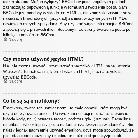
administratora. Można wyłączyć BBCode w poszczególnych postach,
zaznaczając odpowiednią funkcję w formularzu tworzenia posta. Sam
BBCode jest podobny w składni do HTML-a, ale znaczniki zawarte są w
nawiasach kwadratowych [przykład] zamiast w używanych w HTML-u
nawiasach ostrych <przykład>. Aby uzyskać więcej informacji o BBCode,
zapoznaj się z przewodnikiem dostępnym ze strony tworzenia posta po
kliknięciu odnośnika
BBCode
.
Na górę
Czy można używać języka HTML?
Nie. Nie można używać i przetwarzać znaczników HTML na tej witrynie.
Większość formatowania, które dostarcza HTML, można uzyskać,
używając BBCode.
Na górę
Co to są są emotikony?
Emotikony, zwane też uśmieszkami, to małe obrazki, które mogą być
użyte do wyrażania emocji. Do wyrażania emocji można też stosować
krótkie kody, np. :) oznacza radość, podczas gdy :( smutek. Pełna lista
emotikon jest dostępna z poziomu formularza tworzenia wiadomości. Nie
należy jednak nadmiernie używać emotikon, gdyż mogą spowodować, że
post stanie się nieczytelny i moderator może podjąć decyzję o ich