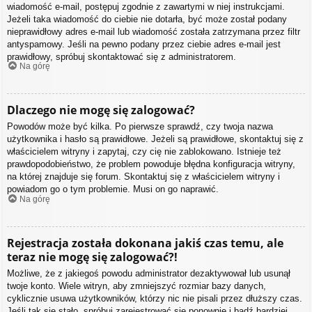
wiadomość e-mail, postępuj zgodnie z zawartymi w niej instrukcjami.
Jeżeli taka wiadomość do ciebie nie dotarła, być może został podany
nieprawidłowy adres e-mail lub wiadomość została zatrzymana przez filtr
antyspamowy. Jeśli na pewno podany przez ciebie adres e-mail jest
prawidłowy, spróbuj skontaktować się z administratorem.
Na górę
Dlaczego nie mogę się zalogować?
Powodów może być kilka. Po pierwsze sprawdź, czy twoja nazwa
użytkownika i hasło są prawidłowe. Jeżeli są prawidłowe, skontaktuj się z
właścicielem witryny i zapytaj, czy cię nie zablokowano. Istnieje też
prawdopodobieństwo, że problem powoduje błędna konfiguracja witryny,
na której znajduje się forum. Skontaktuj się z właścicielem witryny i
powiadom go o tym problemie. Musi on go naprawić.
Na górę
Rejestracja została dokonana jakiś czas temu, ale
teraz nie mogę się zalogować?!
Możliwe, że z jakiegoś powodu administrator dezaktywował lub usunął
twoje konto. Wiele witryn, aby zmniejszyć rozmiar bazy danych,
cyklicznie usuwa użytkowników, którzy nic nie pisali przez dłuższy czas.
Jeśli tak się stało, spróbuj zarejestrować się ponownie i bądź bardziej