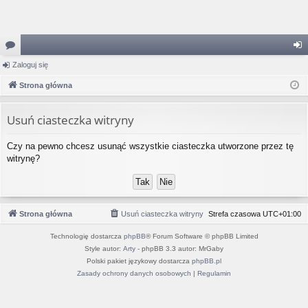
or
Zaloguj się
al
a
Strona główna
og
uj
Usuń ciasteczka witryny
si
Czy na pewno chcesz usunąć wszystkie ciasteczka utworzone przez tę
ę
witrynę?
Strona główna
Usuń ciasteczka witryny
Strefa czasowa
UTC+01:00
Technologię dostarcza
phpBB
® Forum Software © phpBB Limited
Style autor:
Arty
- phpBB 3.3 autor: MrGaby
Polski pakiet językowy dostarcza
phpBB.pl
Zasady ochrony danych osobowych
|
Regulamin