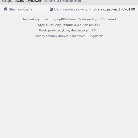
zarejestrowany użytkownik:
st. strz. ZS Marcin Siek
Strona główna
Usuń ciasteczka witryny
Strefa czasowa
UTC+01:00
Technologię dostarcza
phpBB
® Forum Software © phpBB Limited
Style autor:
Arty
- phpBB 3.3 autor: MrGaby
Polski pakiet językowy dostarcza
phpBB.pl
Zasady ochrony danych osobowych
|
Regulamin