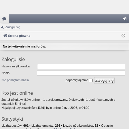
or
Zaloguj się
al
a
Strona główna
og
uj
Na tej witrynie nie ma forów.
si
Zaloguj się
ę
Nazwa użytkownika:
Hasło:
Nie pamiętam hasła
Zapamiętaj mnie
Kto jest online
Jest
2
użytkowników online :: 1 zarejestrowany, 0 ukrytych i 1 gość (wg danych z
ostatnich 5 minut)
Najwięcej użytkowników (
1149
) było online 2 cze 2026, o 04:20
Statystyki
Liczba postów:
601
• Liczba tematów:
266
• Liczba użytkowników:
52
• Ostatnio