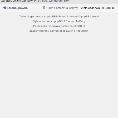
zarejestrowany użytkownik:
st. strz. ZS Marcin Siek
Strona główna
Usuń ciasteczka witryny
Strefa czasowa
UTC+01:00
Technologię dostarcza
phpBB
® Forum Software © phpBB Limited
Style autor:
Arty
- phpBB 3.3 autor: MrGaby
Polski pakiet językowy dostarcza
phpBB.pl
Zasady ochrony danych osobowych
|
Regulamin