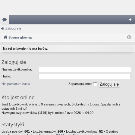
or
Zaloguj się
al
a
Strona główna
og
uj
Na tej witrynie nie ma forów.
si
Zaloguj się
ę
Nazwa użytkownika:
Hasło:
Nie pamiętam hasła
Zapamiętaj mnie
Kto jest online
Jest
1
użytkownik online :: 0 zarejestrowanych, 0 ukrytych i 1 gość (wg danych z
ostatnich 5 minut)
Najwięcej użytkowników (
1149
) było online 2 cze 2026, o 04:20
Statystyki
Liczba postów:
601
• Liczba tematów:
266
• Liczba użytkowników:
52
• Ostatnio